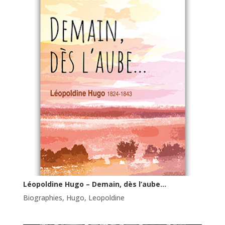
Léopoldine Hugo – Demain, dès l’aube…
Biographies
,
Hugo
,
Leopoldine